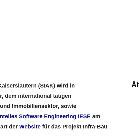
 Konsortialprojek
0 geht online
Äh
aiserslautern (SIAK) wird in
r
, dem international tätigen
und Immobiliensektor, sowie
entelles Software Engineering IESE
am
tart der
Website
für das Projekt Infra-Bau