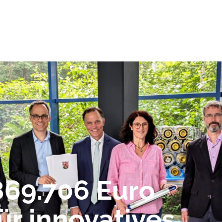
869.706 Euro
ür innovatives