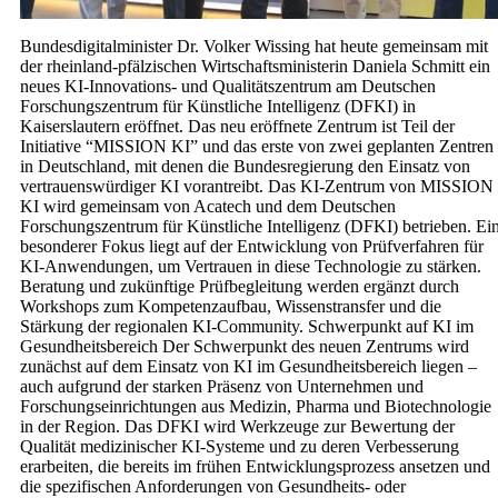
Bundesdigitalminister Dr. Volker Wissing hat heute gemeinsam mit
der rheinland-pfälzischen Wirtschaftsministerin Daniela Schmitt ein
neues KI-Innovations- und Qualitätszentrum am Deutschen
Forschungszentrum für Künstliche Intelligenz (DFKI) in
Kaiserslautern eröffnet. Das neu eröffnete Zentrum ist Teil der
Initiative “MISSION KI” und das erste von zwei geplanten Zentren
in Deutschland, mit denen die Bundesregierung den Einsatz von
vertrauenswürdiger KI vorantreibt. Das KI-Zentrum von MISSION
KI wird gemeinsam von Acatech und dem Deutschen
Forschungszentrum für Künstliche Intelligenz (DFKI) betrieben. Ei
besonderer Fokus liegt auf der Entwicklung von Prüfverfahren für
KI-Anwendungen, um Vertrauen in diese Technologie zu stärken.
Beratung und zukünftige Prüfbegleitung werden ergänzt durch
Workshops zum Kompetenzaufbau, Wissenstransfer und die
Stärkung der regionalen KI-Community. Schwerpunkt auf KI im
Gesundheitsbereich Der Schwerpunkt des neuen Zentrums wird
zunächst auf dem Einsatz von KI im Gesundheitsbereich liegen –
auch aufgrund der starken Präsenz von Unternehmen und
Forschungseinrichtungen aus Medizin, Pharma und Biotechnologie
in der Region. Das DFKI wird Werkzeuge zur Bewertung der
Qualität medizinischer KI-Systeme und zu deren Verbesserung
erarbeiten, die bereits im frühen Entwicklungsprozess ansetzen und
die spezifischen Anforderungen von Gesundheits- oder