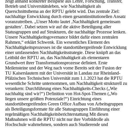
zeigt anhand konkreter Beispiele aus Lehre, Forschung, Transfer,
Betrieb und Universitätsleben, wie Nachhaltigkeit als
Querschnittsthema an der RPTU gelebt wird. Das zentrale Ziel:
nachhaltige Entwicklung durch einen gesamtinstitutionellen Ansatz
voranzutreiben. „Unser Motto lautet ‚Nachhaltigkeit gemeinsam
gestalten‘. Dabei setzen wir auf die aktive Beteiligung aller
Statusgruppen und auf Strukturen, die nachhaltige Prozesse lenken.
Unsere Nachhaltigkeitsgovernance bildet dafür einen zentralen
Rahmen,“ erklärt Schwenk. Ein wesentliches Element des
Nachhaltigkeitsprozesses ist die standortübergreifende Entwicklung
einer umfassenden Nachhaltigkeitsstrategie. Diese knüpft an das
Leitbild der RPTU an, das Nachhaltigkeit als elementaren
Grundwert ihrer Transformationsprozesse definiert. Erste
Meilensteine und der Weg nach vorne Bereits seit der Fusion der
TU Kaiserslautern mit der Universität in Landau zur Rheinland-
Pfälzischen Technischen Universität zum 1.1.2023 hat die RPTU
wesentliche Schritte unternommen, um Nachhaltigkeit strukturell zu
verankern: Durchführung eines Nachhaltigkeits-Checks („Wie
nachhaltig sind wir?“) Definition von Hot-Spot-Themen („Wo
liegen unsere größten Potenziale?“) Einrichtung eines
standortübergreifenden Green Office Aufbau von Arbeitsgruppen
als Beteiligungsformate für alle Statusgruppen Einführung einer
regelmäßigen Nachhaltigkeitsberichterstattung Mit diesen
Maßnahmen will die RPTU nicht nur ihre Vorbildrolle als
Hochschule wahrnehmen, sondern auch Studierende und