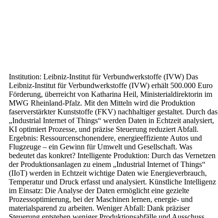
Institution: Leibniz-Institut für Verbundwerkstoffe (IVW) Das
Leibniz-Institut für Verbundwerkstoffe (IVW) erhält 500.000 Euro
Förderung, überreicht von Katharina Heil, Ministerialdirektorin im
MWG Rheinland-Pfalz. Mit den Mitteln wird die Produktion
faserverstärkter Kunststoffe (FKV) nachhaltiger gestaltet. Durch das
„Industrial Internet of Things“ werden Daten in Echtzeit analysiert,
KI optimiert Prozesse, und präzise Steuerung reduziert Abfall.
Ergebnis: Ressourcenschonendere, energieeffiziente Autos und
Flugzeuge – ein Gewinn für Umwelt und Gesellschaft. Was
bedeutet das konkret? Intelligente Produktion: Durch das Vernetzen
der Produktionsanlagen zu einem „Industrial Internet of Things“
(IIoT) werden in Echtzeit wichtige Daten wie Energieverbrauch,
Temperatur und Druck erfasst und analysiert. Künstliche Intelligenz
im Einsatz: Die Analyse der Daten ermöglicht eine gezielte
Prozessoptimierung, bei der Maschinen lernen, energie- und
materialsparend zu arbeiten. Weniger Abfall: Dank präziser
Steuerung entstehen weniger Produktionsabfälle und Ausschuss,