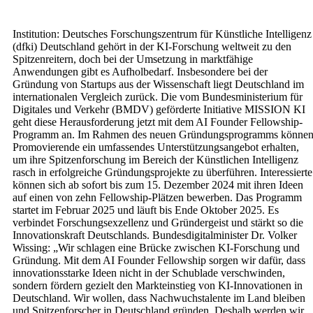
Institution: Deutsches Forschungszentrum für Künstliche Intelligenz
(dfki) Deutschland gehört in der KI-Forschung weltweit zu den
Spitzenreitern, doch bei der Umsetzung in marktfähige
Anwendungen gibt es Aufholbedarf. Insbesondere bei der
Gründung von Startups aus der Wissenschaft liegt Deutschland im
internationalen Vergleich zurück. Die vom Bundesministerium für
Digitales und Verkehr (BMDV) geförderte Initiative MISSION KI
geht diese Herausforderung jetzt mit dem AI Founder Fellowship-
Programm an. Im Rahmen des neuen Gründungsprogramms könne
Promovierende ein umfassendes Unterstützungsangebot erhalten,
um ihre Spitzenforschung im Bereich der Künstlichen Intelligenz
rasch in erfolgreiche Gründungsprojekte zu überführen. Interessierte
können sich ab sofort bis zum 15. Dezember 2024 mit ihren Ideen
auf einen von zehn Fellowship-Plätzen bewerben. Das Programm
startet im Februar 2025 und läuft bis Ende Oktober 2025. Es
verbindet Forschungsexzellenz und Gründergeist und stärkt so die
Innovationskraft Deutschlands. Bundesdigitalminister Dr. Volker
Wissing: „Wir schlagen eine Brücke zwischen KI-Forschung und
Gründung. Mit dem AI Founder Fellowship sorgen wir dafür, dass
innovationsstarke Ideen nicht in der Schublade verschwinden,
sondern fördern gezielt den Markteinstieg von KI-Innovationen in
Deutschland. Wir wollen, dass Nachwuchstalente im Land bleiben
und Spitzenforscher in Deutschland gründen. Deshalb werden wir