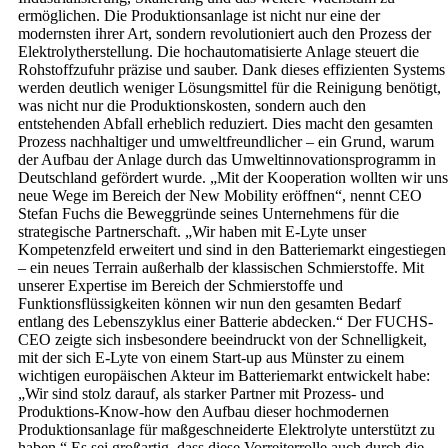
ermöglichen. Die Produktionsanlage ist nicht nur eine der
modernsten ihrer Art, sondern revolutioniert auch den Prozess der
Elektrolytherstellung. Die hochautomatisierte Anlage steuert die
Rohstoffzufuhr präzise und sauber. Dank dieses effizienten Systems
werden deutlich weniger Lösungsmittel für die Reinigung benötigt,
was nicht nur die Produktionskosten, sondern auch den
entstehenden Abfall erheblich reduziert. Dies macht den gesamten
Prozess nachhaltiger und umweltfreundlicher – ein Grund, warum
der Aufbau der Anlage durch das Umweltinnovationsprogramm in
Deutschland gefördert wurde. „Mit der Kooperation wollten wir uns
neue Wege im Bereich der New Mobility eröffnen“, nennt CEO
Stefan Fuchs die Beweggründe seines Unternehmens für die
strategische Partnerschaft. „Wir haben mit E-Lyte unser
Kompetenzfeld erweitert und sind in den Batteriemarkt eingestiegen
– ein neues Terrain außerhalb der klassischen Schmierstoffe. Mit
unserer Expertise im Bereich der Schmierstoffe und
Funktionsflüssigkeiten können wir nun den gesamten Bedarf
entlang des Lebenszyklus einer Batterie abdecken.“ Der FUCHS-
CEO zeigte sich insbesondere beeindruckt von der Schnelligkeit,
mit der sich E-Lyte von einem Start-up aus Münster zu einem
wichtigen europäischen Akteur im Batteriemarkt entwickelt habe:
„Wir sind stolz darauf, als starker Partner mit Prozess- und
Produktions-Know-how den Aufbau dieser hochmodernen
Produktionsanlage für maßgeschneiderte Elektrolyte unterstützt zu
haben.“ Es sei großartig, dass diese Vorreiterrolle auch durch die