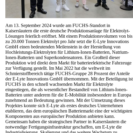
Am 13. September 2024 wurde am FUCHS-Standort in
Kaiserslautern die erste deutsche Produktionsanlage für Elektrolyt-
Lösungen feierlich eröffnet. Mit einem Produktionsvolumen von bis
zu 20.000 Tonnen Elektrolyt pro Jahr setzt die E-Lyte Innovations
GmbH einen bedeutenden Meilenstein in der Herstellung von
Hochleistungs-Elektrolyten für Lithium-Ionen-Batterien, Natrium-
Ionen-Batterien und Superkondensatoren. Ein Großteil dieser
Produktion wird direkt dem Markt für batterieelektrische Fahrzeuge
zur Verfügung gestellt. Im Mai 2022 hat die weltweit im
Schmierstoffbereich tätige FUCHS-Gruppe 28 Prozent der Anteile
der E-Lyte Innovations GmbH übernommen. Mit der Beteiligung ist
FUCHS in den schnell wachsenden Markt für Elektrolyte
eingestiegen, die als wesentlicher Bestandteil von Lithium-Ionen-
Batterien unter anderem für die E-Mobilität insbesondere in Europa
zunehmend an Bedeutung gewinnen. Mit der Umsetzung dieses
Projektes konnte sich E-Lyte als erstes deutsches Unternehmen
etablieren, das dem europäischen Batteriemarkt eine der wichtigsten
Komponenten aus europäischer Produktion anbieten kann.
Gemeinsam haben die strategischen Partner in Kaiserslautern die
notwendige Fertigungsinfrastruktur geschaffen, um E-Lyte die
Industrialisierung, Skalierung und das weitere Wachstum zu