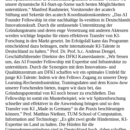
unsere dynamische KI-Start-up-Szene nach besten Möglichkeiten
unterstützen.“ Manfred Rauhmeier, Vorsitzender der acatech
Stiftung und Sekretär des acatech Koordinationskomitees: „Das AI
Founder Fellowship ist eine nachhaltige In-vestition in Deutschland
Innovationskraft. Durch die umfassende Unterstützung der
Gründungsteams und deren enge Vernetzung mit anderen Akteuren
werden wichtige Impulse für einen effektiven Transfer von KI-
Forschung in den Markt gesetzt. Im Erfolgsfall kann das Programm
entscheidend dazu beitragen, mehr internationale KI-Talente in
Deutschland zu halten.” Prof. Dr. Prof. h.c. Andreas Dengel,
Geschäftsführender Direktor des DFKI Kaiserslautern: „Wir freuen
uns, das AI Founder Fellowship mit Expertise und Infrastruktur zu
unterstützen. Durch die Synergien mit dem Innovations- und
Qualitätszentrum am DFKI schaffen wir ein optimales Umfeld für
junge KI-Talente: Indem wir den Fellows Zugang zu unserer Deep
Learning-Recheninfrastruktur, Trainingsdaten und dem Know-how
unserer Forschenden bieten, tragen wir dazu bei, das
Gründungspotential von KI noch besser zu erschließen. Das
Fellowship ist somit ein Musterbeispiel, wie wir Spitzenforschung
schneller und effektiver in die Anwendung bringen und so den
Transfer von KI „Made in Germany“ in die Praxis beschleunigen
können.” Prof. Matthias Nießner, TUM School of Computation,
Information and Technology: „Es gibt zwei große Hindernisse, KI-
Expertise im Land zu halten. Die Hürden für die
Unternehmensgründung sind in Deutschland hoch, daher schaffen