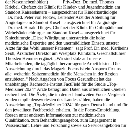
der Nasennebenhöhlen) Priv.-Doz. Dr. med. Thomas
Kriebel, Chefarzt der Klinik für Kinder- und Jugendmedizin am
Standort Kaiserslautern – ausgezeichnet für Kinderkardiologi
Dr. med. Peter von Flotow, Leitender Arzt der Abteilung für
Angiologie am Standort Kusel – ausgezeichnet für Angiologi
Dr. med. Harald Dinges, Chefarzt der Klinik für Orthopädie und
Wirbelsäulenchirurgie am Standort Kusel – ausgezeichnet für
Kniechirurgie „Diese Würdigung unterstreicht die hohe
medizinische Expertise und den unermüdlichen Einsatz unserer
Ärzte für das Wohl unserer Patienten“, sagt Prof. Dr. med. Karlhein
Seidl, Ärztlicher Direktor am Westpfalz-Klinikum. Geschäftsführer
Thorsten Hemmer ergänzt: „Wir sind stolz auf unsere
Mitarbeitenden, die tagtäglich hervorragende Arbeit leisten. Die
Auszeichnung durch das Magazin Focus ist ein Ansporn für uns
alle, weiterhin Spitzenmedizin für die Menschen in der Region
anzubieten.“ Nach Angaben von Focus Gesundheit hat das
unabhängige Recherche-Institut FactField für die Studie „Top-
Mediziner 2024“ Ärzte befragt und Daten aus öffentlichen Quellen
recherchiert. Die Ärzte, die im deutschlandweiten Focus-Vergleich
zu den empfehlenswertesten des Landes zählen, haben die
Auszeichnung „Top-Mediziner 2024“ für ganz Deutschland und für
den jeweiligen Fachbereich erhalten. In die Focus-Empfehlung
flossen unter anderem Informationen zur medizinischen
Qualifikation, zum Behandlungsangebot, zum Engagement in
Wissenschaft, Lehre und Forschung sowie zu Serviceangeboten für