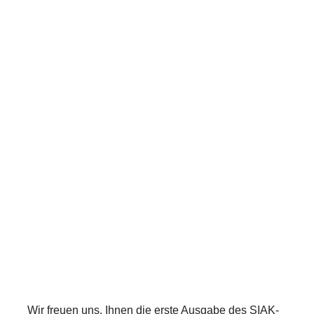
Der SIAK-Newsletter
01/2023 ist da!
3. March 2023
Wir freuen uns, Ihnen die erste Ausgabe des SIAK-