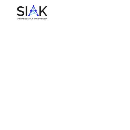
Fahrzeugtechnologie der
Zukunft – SIAK
veröffentlicht Übersicht
über die Kompetenzen in
der Wissenschafts- und
Innovationsregion
Kaiserslautern.
9. March 2022