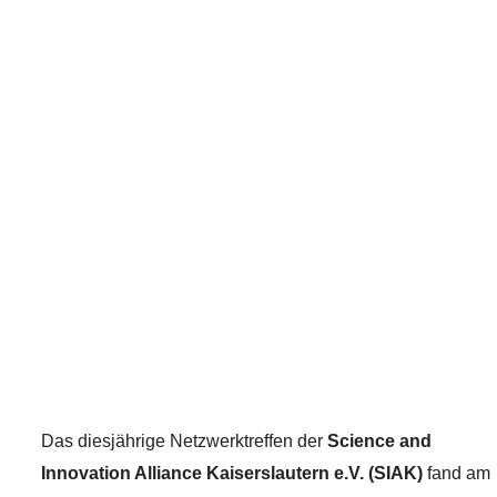
SIAK-Netzwerktreffen feiert
Beständigkeit und blickt in
die Zukunft der
Innovationsregion
Kaiserslautern
25. September 2025
Das diesjährige Netzwerktreffen der
Science and
Innovation Alliance Kaiserslautern e.V. (SIAK)
fand am