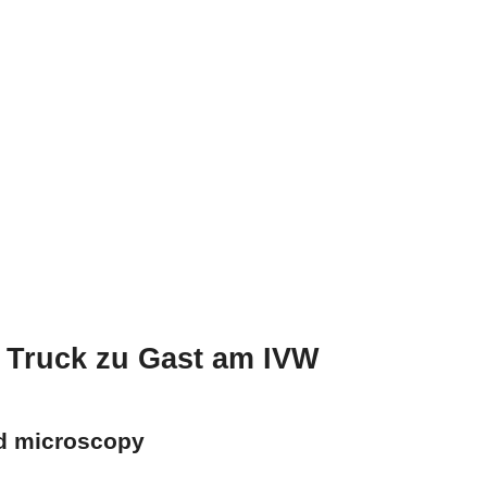
our Campus Truc
Truck zu Gast am IVW
d microscopy