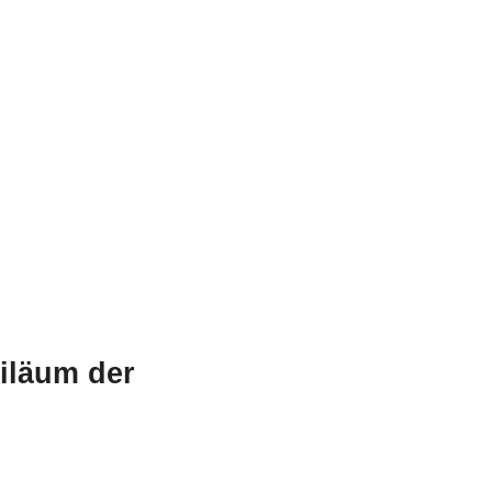
mputing im Jahr
biläum der
n