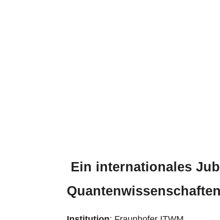
Quantum Co
28. January 2025
Ein internationales Ju
Quantenwissenschafte
Institution
: Fraunhofer ITWM