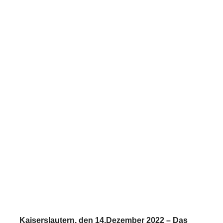
Personelles Wachstum:
matelso stärkt Vertrieb und
Account Management
14. December 2022
Kaiserslautern, den 14.Dezember 2022 – Das