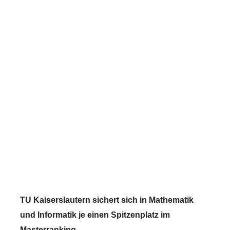
Neue CHE-Erhebungen:
TUK in bundesweiter
Spitzengruppe in
Mathematik und Informatik
1. December 2021
TU Kaiserslautern sichert sich in Mathematik
und Informatik je einen Spitzenplatz im
Masterranking