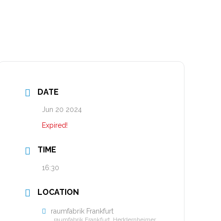
DATE
Jun 20 2024
Expired!
TIME
16:30
LOCATION
raumfabrik Frankfurt
raumfabrik Frankfurt, Heddernheimer