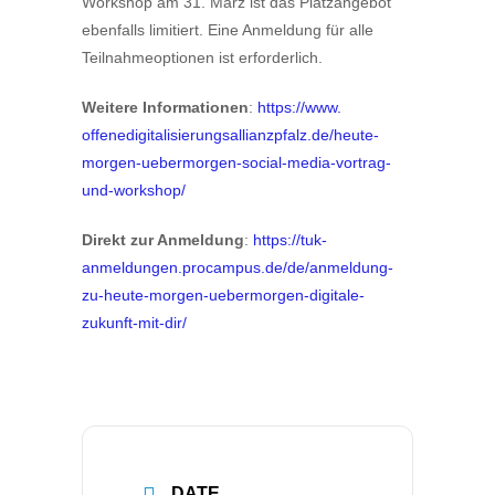
Workshop am 31. März ist das Platzangebot
ebenfalls limitiert. Eine Anmeldung für alle
Teilnahmeoptionen ist erforderlich.
Weitere Informationen
:
https://www.
offenedigitalisierungsallianzp
falz.de/heute-
morgen-
uebermorgen-social-media-
vortrag-
und-workshop/
Direkt zur Anmeldung
:
https://tuk-
anmeldungen.
procampus.de/de/anmeldung-
zu-
heute-morgen-uebermorgen-
digitale-
zukunft-mit-dir/
DATE