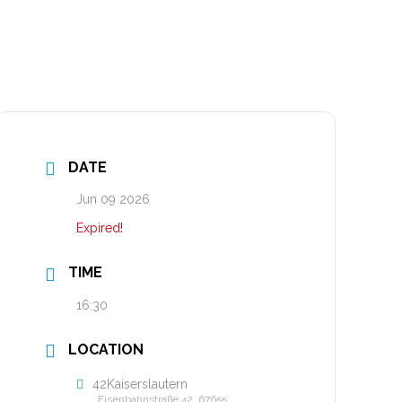
DATE
Jun 09 2026
Expired!
TIME
16:30
LOCATION
42Kaiserslautern
Eisenbahnstraße 42, 67655