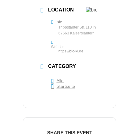
LOCATION
bic
Trippstadter Str. 110 in
67663 Kaiserslautern
Website
https://bic-kl.de
CATEGORY
Alle
Startseite
SHARE THIS EVENT