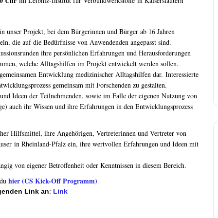
00 Uhr
im Leibniz-Institut für Verbundwerkstoffe in Kaiserslautern
in unser Projekt, bei dem
Bürgerinnen und Bürger ab 16 Jahren
eln, die auf die Bedürfnisse von Anwendenden angepasst sind
.
kussionsrunden ihre persönlichen Erfahrungen und Herausforderungen
mmen, welche Alltagshilfen im Projekt entwickelt werden sollen.
 gemeinsamen Entwicklung medizinischer Alltagshilfen dar. Interessierte
ntwicklungsprozess gemeinsam mit Forschenden zu gestalten.
n und Ideen der Teilnehmenden, sowie im Falle der eigenen Nutzung von
lege) auch ihr Wissen und ihre Erfahrungen in den Entwicklungsprozess
r Hilfsmittel, ihre Angehörigen, Vertreterinnen und Vertreter von
äuser in Rheinland-Pfalz ein, ihre wertvollen Erfahrungen und Ideen mit
ängig von eigener Betroffenheit oder Kenntnissen in diesem Bereich.
hier (
CS Kick-Off Programm
)
 du
lgenden Link an
:
Link