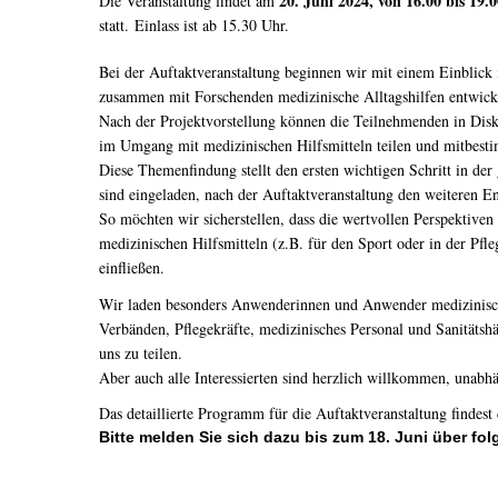
20. Juni 2024, von 16.00 bis 19.
Die Veranstaltung findet am
statt. Einlass ist ab 15.30 Uhr.
Bei der Auftaktveranstaltung beginnen wir mit einem Einblick 
zusammen mit Forschenden medizinische Alltagshilfen entwick
Nach der Projektvorstellung können die Teilnehmenden in Dis
im Umgang mit medizinischen Hilfsmitteln teilen un
d mitbesti
Diese Themenfindung stellt den ersten wichtigen Schritt in der
sind eingeladen, nach der Auftaktveranstaltung
den weiteren E
So möchten wir sicherstellen, dass die wertvollen Perspektive
medizinischen Hilfsmitteln (z.B. für den Sport oder in der Pf
einfließen.
Wir laden besonders Anwenderinnen und Anwender medizinische
Verbänden, Pflegekräfte, medizinisches Personal und Sanitätsh
uns zu teilen.
Aber auch alle Interessierten sind herzlich willkommen, unabh
Das detaillierte Programm für die Auftaktveranstaltung findest
Bitte melden Sie sich dazu bis zum 18. Juni über fo